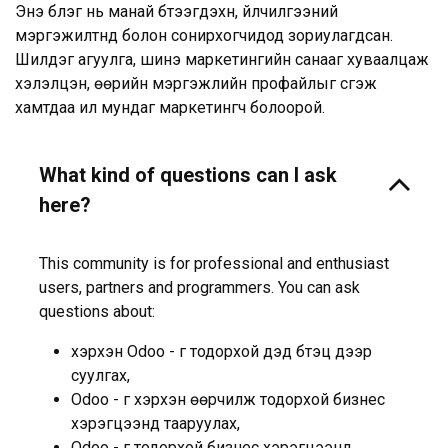
Энэ бүлэг нь манай бүтээгдэхүүн, үйлчилгээний
мэргэжилтнүүд болон сонирхогчидод зориулагдсан.
Шилдэг агуулга, шинэ маркетингийн санааг хуваалцаж
хэлэлцэн, өөрийн мэргэжлийн профайлыг үүсгэж
хамтдаа илүү мундаг маркетингч болоорой.
What kind of questions can I ask
here?
This community is for professional and enthusiast
users, partners and programmers. You can ask
questions about:
хэрхэн Odoo - г тодорхой дэд бүтэц дээр
суулгах,
Odoo - г хэрхэн өөрчилж тодорхой бизнес
хэрэгцээнд тааруулах,
Odoo - г тодорхой бизнес хэрэгцээнд