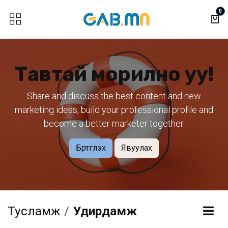
Skip to Content
0
Тавтай морилно уу!
Share and discuss the best content and new
marketing ideas, build your professional profile and
become a better marketer together.
Бүртгүүлэх
Явуулах
Тусламж
Удирдамж