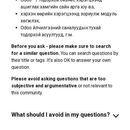
ашиглах хамгийн сайн арга юу вэ,
хэрхэн өөрийн хэрэгцээнд зориулж модуль
хөгжүүлэх,
Odoo үйлчилгээний саналуудын тухай
тодорхой асуултууд, г.м.
Before you ask - please make sure to search
for a similar question.
You can search questions by
their title or tags. It’s also OK to answer your own
question.
Please avoid asking questions that are too
subjective and argumentative
or not relevant to
this community.
What should I avoid in my questions?