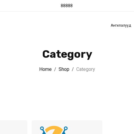
88888
э
PC Builder
Үйлчилгээ
Захиалгат бараа
CCBo
Ангилалууд
Category
Home
Shop
Category