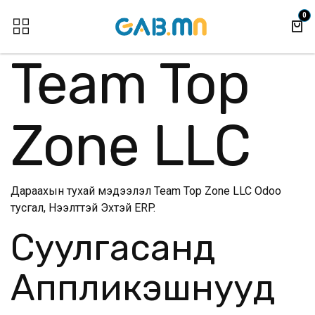
Skip to Content
0
Team Top
Zone LLC
Дараахын тухай мэдээлэл Team Top Zone LLC Odoo
тусгал,
Нээлттэй Эхтэй ERP
.
Суулгасанд
Аппликэшнууд