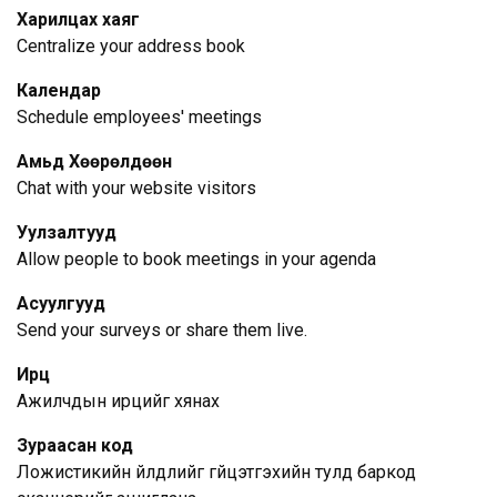
Харилцах хаяг
Centralize your address book
Календар
Schedule employees' meetings
Амьд Хөөрөлдөөн
Chat with your website visitors
Уулзалтууд
Allow people to book meetings in your agenda
Асуулгууд
Send your surveys or share them live.
Ирц
Ажилчдын ирцийг хянах
Зураасан код
Ложистикийн үйлдлийг гүйцэтгэхийн тулд баркод