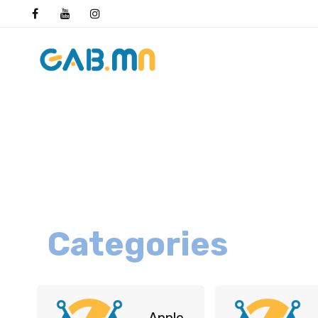
Skip to Content
Багцын үн
Categories