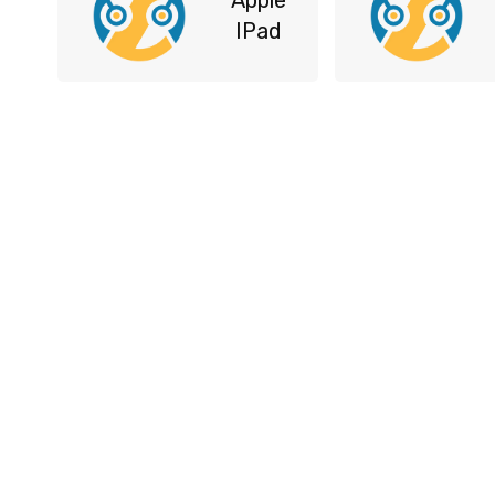
Apple
IPad