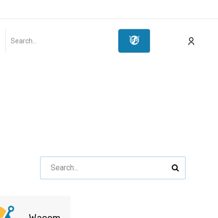
ot
Мэдээлэл