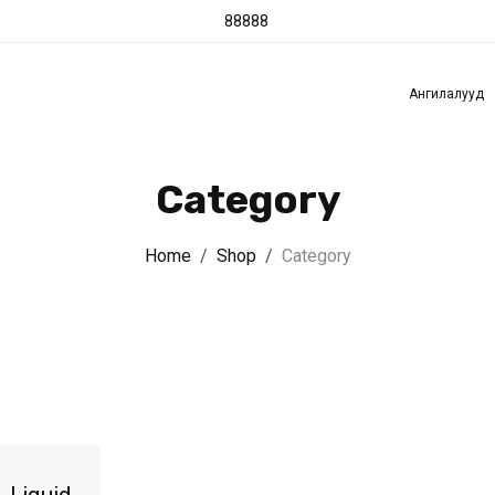
88888
э
PC Builder
Үйлчилгээ
Захиалгат бараа
CCBo
Ангилалууд
Category
Home
Shop
Category