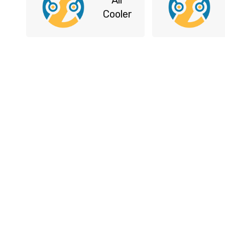
Air
Cooler