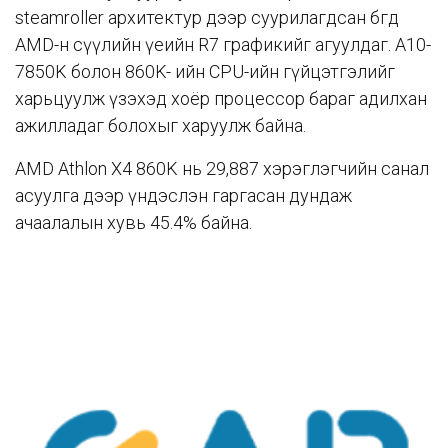
steamroller архитектур дээр суурилагдсан бөгөөд
AMD-н сүүлийн үеийн R7 графикийг агуулдаг.
A10-
7850K болон 860K-
ийн CPU-ийн гүйцэтгэлийг
харьцуулж үзэхэд хоёр процессор бараг адилхан
ажилладаг болохыг харуулж байна.
AMD Athlon X4 860K нь 29,887 хэрэглэгчийн санал
асуулга дээр үндэслэн гаргасан дундаж
ачаалалын хувь 45.4% байна.