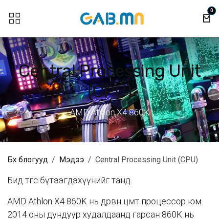
Skip to Content
0
Central Processing Unit
(CPU)
AMD Athlon X4 860K
Бүх блогууд
Мэдээ
Central Processing Unit (CPU)
Бид төгс бүтээгдэхүүнийг танд.
AMD Athlon X4 860K нь дөрвөн цөмт процессор юм.
2014 оны дундуур худалдаанд гарсан 860K нь